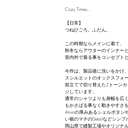
Cozy Times..
【日常】
つねひごろ。ふだん。
この時期ならメインに着て、
秋冬ならアウターのインナー
室内外で着る事をコンセプト
今作は、製品後に洗いをかけ
スシルエットのオックスフォ
前立てで切り替えた2トーン
ジしています。
通常のシャツよりも身幅を広
もかさばる事なく動きやすさ
4mmの厚みあるシェルボタン
い裾のマチのDetailなどシ
岡山県で縫製工場やオリジナ