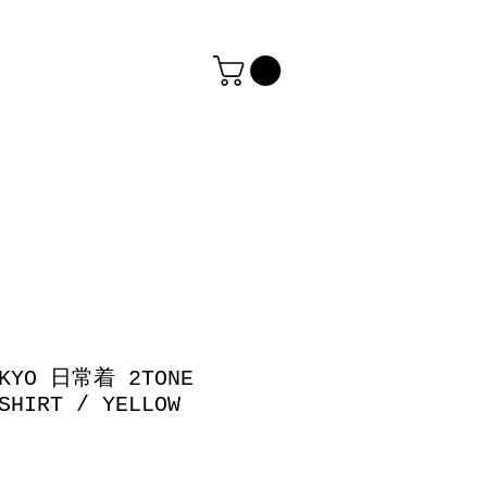
OKYO 日常着 2TONE
SHIRT / YELLOW