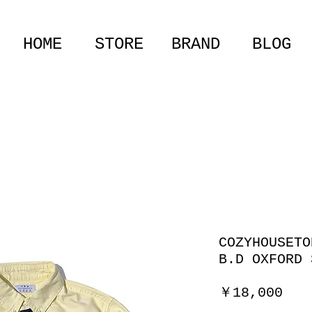
HOME
STORE
BRAND
BLOG
COZYHOUSET
B.D OXFORD 
価
￥18,000
格