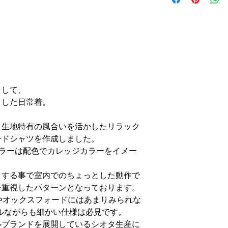
M SIZE
着丈/75cm
肩幅/46cm
身幅/60cm
袖丈/62cm
L SIZE
着丈/78cm
として、
肩幅/48cm
身幅/63cm
とした日常着。
袖丈/64cm
XL SIZE
、生地特有の風合いを活かしたリラック
着丈/80cm
ードシャツを作成しました。
肩幅/50cm
カラーは配色でカレッジカラーをイメー
身幅/66cm
袖丈/65cm
くする事で室内でのちょっとした動作で
を重視したパターンとなっております。
写真の色味と実物
やオックスフォードにはあまりみられな
製品洗いのため、
ンプルながらも細かい仕様は必見です。
目安としてお考え
ルブランドを展開しているシオタ生産に