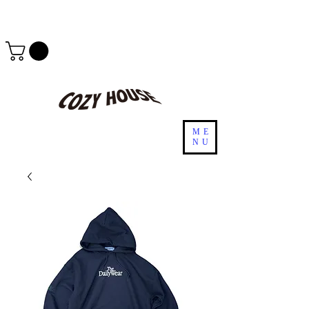
ME
NU