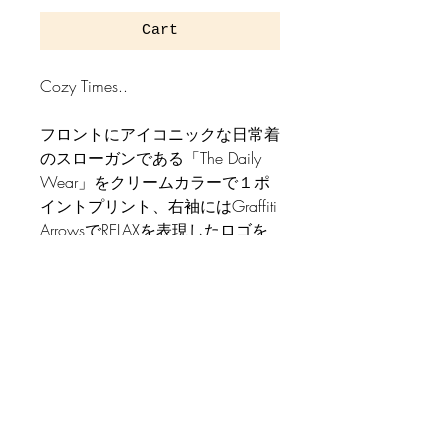
Cart
Cozy Times..
フロントにアイコニックな日常着
のスローガンである「The Daily
Wear」をクリームカラーで１ポ
イントプリント、右袖にはGraffiti
ArrowsでRELAXを表現したロゴを
グリーンカラーで1ポイントプリ
ント。
共にシルクスクリーンプリント。
サイズスペック
M SIZE
追加情報
着丈/67cm
肩幅/56.5cm