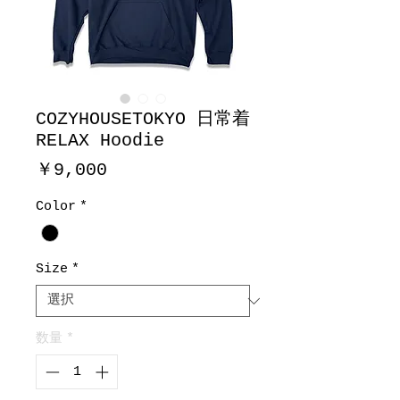
COZYHOUSETOKYO 日常着
RELAX Hoodie
価
￥9,000
格
Color
*
Size
*
数量
*