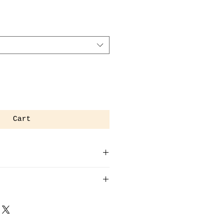
Cart
m
RMANY