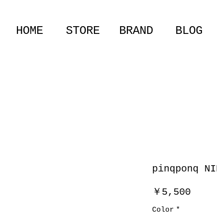
HOME
STORE
BRAND
BLOG
pinqponq NI
価
￥5,500
格
Color
*