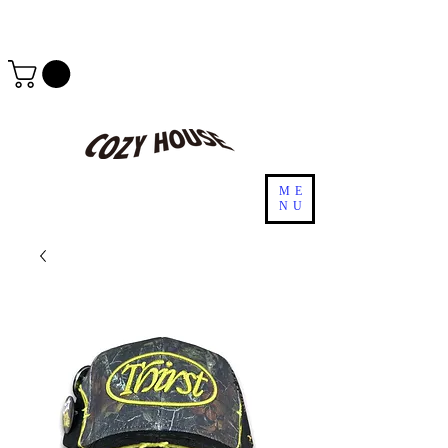
ME
NU