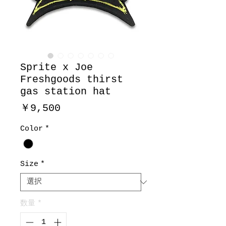
Sprite x Joe
Freshgoods thirst
gas station hat
価
￥9,500
格
Color
*
Size
*
数量
*