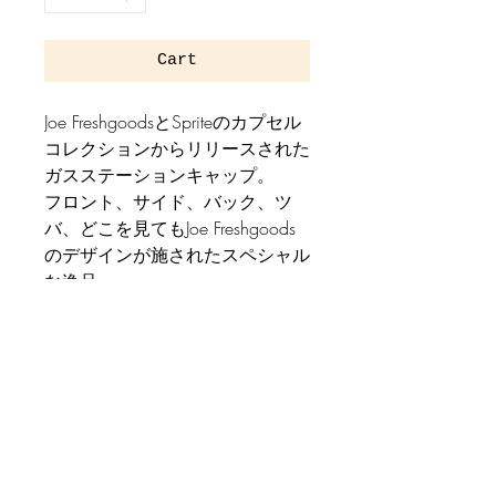
Cart
Joe FreshgoodsとSpriteのカプセル
コレクションからリリースされた
ガスステーションキャップ。
フロント、サイド、バック、ツ
バ、どこを見てもJoe Freshgoods
のデザインが施されたスペシャル
な逸品。
缶バッチが4つCapに付いた状態
で発送致します。
海外輸入品
商品情報
Free Size
追加情報