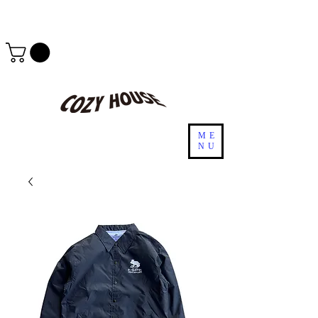
ME
NU