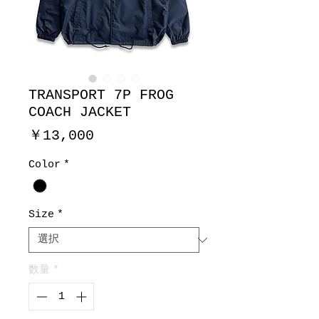
TRANSPORT 7P FROG
COACH JACKET
価
￥13,000
格
Color
*
Size
*
数量
*