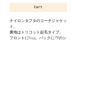
Cart
ナイロンタフタのコーチジャケッ
ト。
裏地はトリコット起毛タイプ。
フロントにFrog、バックに7Pのシ
ルクスクリーンプリント。
定番且つ使い勝手の良い一着。
サイズスペック
Standard Fit
商品情報
L Size
着丈73cm
Nylon 100%
身幅59cm
裏地 Polyester 100%
肩幅50cm
袖丈65cm
XL Size