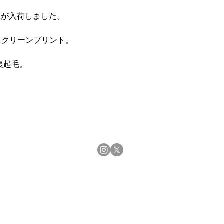
袖丈62cm
ODIEが入荷しました。
XL Size
着丈75cm
身幅61cm
スクリーンプリント。
肩幅56cm
袖丈63cm
裏起毛。
Top