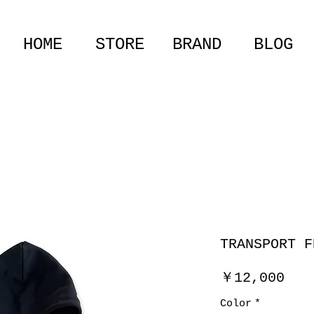
HOME
STORE
BRAND
BLOG
TRANSPORT F
価
￥12,000
格
Color
*