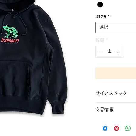
Size
*
選択
数量
*
サイズスペック
Loose Fit
商品情報
L Size
着丈72cm
Cotton100%
身幅58cm
肩幅53cm